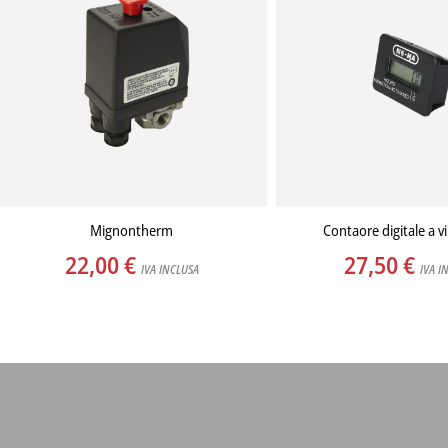
Mignontherm
Contaore digitale a v
22,00
€
27,50
€
IVA INCLUSA
IVA I